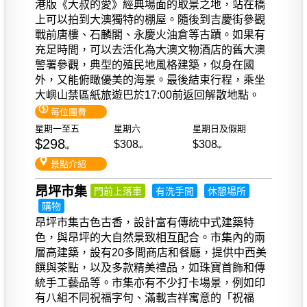
港版《大叔的愛》經典場面的取景之地，站在橋
上可以拍到大澳獨特的棚屋。隨後到吉慶街參觀
戰前唐樓、石麟閣、永慶火油倉等古蹟。如果有
充足時間，可以去活化為大澳文物酒店的舊大澳
警署參觀，典型的殖民地風格建築，似身在國
外，又能俯瞰優美的海景。最後結束行程，乘坐
大嶼山禁區紙旅遊巴於17:00前返回解散地點。
每位團費
星期一至五
星期六
星期日及假期
$298
$308
$308
up
up
up
景點介紹
昂坪市集
門前上落車
有洗手間
休憩場所
購物
昂坪市集古色古香，設計富有傳統中式建築特
色，與昂坪的大自然景致相互配合。市集內的兩
層高建築，設有20多間商店和餐廳，提供中西美
饌與茶點，以及多款精美禮品，如珠寶首飾和傳
統手工藝品等。市集亦有不少打卡場景，例如印
有八組不同祝福字句、滿載吉祥寓意的「祝福