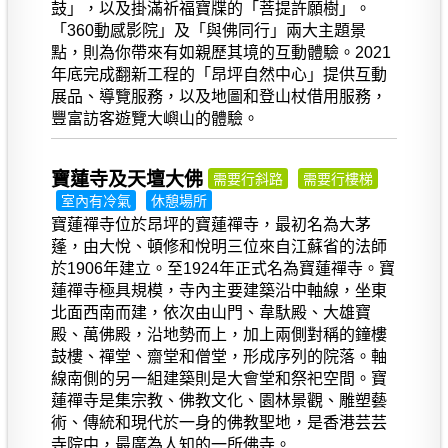
鼓」，以及掛滿祈福寶牒的「菩提許願樹」。
「360動感影院」及「與佛同行」兩大主題景
點，則為你帶來有如親歷其境的互動體驗。2021
年底完成翻新工程的「昂坪自然中心」提供互動
展品、導覽服務，以及地圖和登山杖借用服務，
豐富訪客遊覽大嶼山的體驗。
寶蓮寺及天壇大佛
需要行斜路
需要行樓梯
室內有冷氣
休憩場所
寶蓮禪寺位於昂坪的寶蓮禪寺，最初名為大茅
蓬，由大悅、頓修和悅明三位來自江蘇省的法師
於1906年建立。至1924年正式名為寶蓮禪寺。寶
蓮禪寺極具規模，寺內主要建築沿中軸線，坐東
北面西南而建，依次由山門、韋馱殿、大雄寶
殿、萬佛殿，沿地勢而上，加上兩側對稱的鐘樓
鼓樓、禪堂、齋堂和僧堂，形成序列的院落。軸
線南側的另一組建築則是大會堂和祭祀空間。寶
蓮禪寺是集宗教、佛教文化、園林景觀、雕塑藝
術、傳統和現代於一身的佛教聖地，是香港芸芸
寺院中，最廣為人知的一所佛寺。