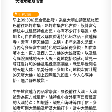
大澳水鄉及市集
行程介紹
早上09:30於集合點出發，乘坐大嶼山禁區紙旅遊
巴前往昂坪市集，昂坪市集古色古香，設計富有
傳統中式建築特色市集，亦有不少打卡場景，參
加者可自由遊覽及購買香港特色紀念品。寶蓮禪
寺，素有「南天佛國」之稱，多年來香火鼎盛。
寺內有多座富中國特色的建築值得參觀，如供奉
著本土、東方及西方三方佛的大雄寶殿，以及建
有庭院園林的天王大殿。從遠處抬頭就可望見一
尊莊嚴祥和的佛祖雕像高高端坐，就是舉世聞名
的天壇大佛，氣勢磅礡。參加者可遠觀宏偉壯麗
的天壇大佛，加上四周風光如畫，令人心曠神
怡，適合靜思放鬆。
中午於寶蓮寺內品嚐齋宴，餐後前往大澳。大澳
被譽為東方威尼斯，除特色小食外更有售賣豐富
的大澳特產：如蝦醬、鹹魚和海味等作手信。參
加者可到大涌橋及新基大橋打卡，當中大涌橋是