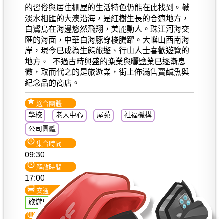
的習俗與居住棚屋的生活特色仍能在此找到。鹹
淡水相匯的大澳沿海，是紅樹生長的合適地方，
白鷺鳥在海邊悠然飛翔，美麗動人。珠江河海交
匯的海面，中華白海豚穿梭騰躍。大嶼山西南海
岸，現今已成為生態旅遊、行山人士喜歡遊覽的
地方。 不過古時興盛的漁業與曬鹽業已逐漸息
微，取而代之的是旅遊業，街上佈滿售賣鹹魚與
紀念品的商店。
適合團體
學校
老人中心
屋苑
社福機構
公司團體
集合時間
09:30
解散時間
17:00
交通
旅遊巴士環遊
注意事項