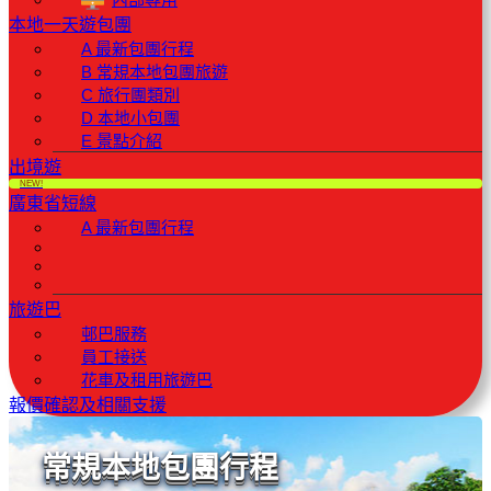
本地一天遊包團
A 最新包團行程
B 常規本地包團旅遊
C 旅行團類別
D 本地小包團
E 景點介紹
出境遊
NEW!
廣東省短線
A 最新包團行程
旅遊巴
邨巴服務
員工接送
花車及租用旅遊巴
報價確認及相關支援
常規本地包團行程