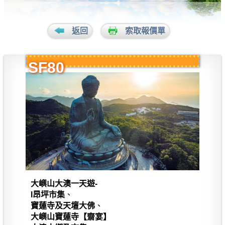
返回
索取報價單
SF80
大嶼山大澳一天遊-
l昂坪市集
、
寶蓮寺及天壇大佛
、
大嶼山寶蓮寺【齋宴】