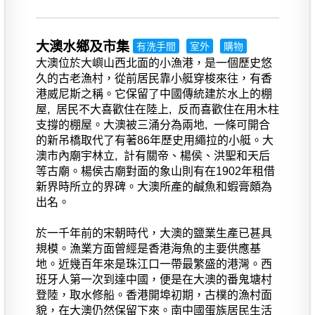
大澳水鄉及市集
有洗手間
室外
購物
大澳位於大嶼山西北面的小漁港，是一個歷史悠
久的古老漁村，從前居民靠小艇穿梭來往，有香
港威尼斯之稱。它保留了中國傳統建於水上的棚
屋, 居民不大喜歡住在陸上, 反而喜歡住在用木柱
支撐的棚屋。大澳被三涌分為兩地, 一條可開合
的新吊橋取代了有著86年歷史用繩拉的小艇。大
澳市內廟宇林立, 計有關帝、楊侯、洪聖和天后
等古廟。楊侯古廟對面的象山則有在1902年租借
新界時所立的界碑。大澳所產的鹹魚和蝦膏頗為
出名。
於一千年前的宋朝時代，大澳的鹽業生產已甚具
規模。漁業方面曾經是香港海魚的主要供應基
地。近幾百年來是珠江口一帶最繁盛的港灣。西
班牙人第一次到達中國，便是在大澳的番鬼塘村
登陸，取水修船。香港開埠初期，古樸的漁村面
貌，在大澳仍然保留下來。南中國蛋族居民生活