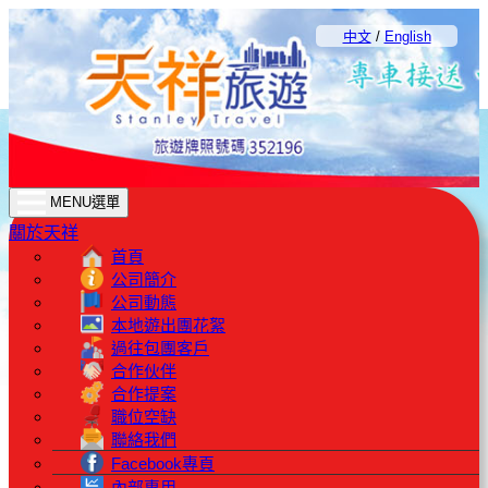
中文
/
English
MENU選單
關於天祥
首頁
公司簡介
公司動態
本地遊出團花絮
過往包團客戶
合作伙伴
合作提案
職位空缺
聯絡我們
Facebook專頁
內部專用