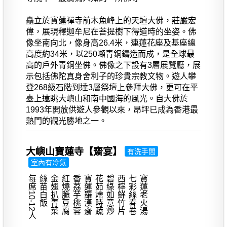
矗立於寶蓮禪寺前木魚峰上的天壇大佛，莊嚴宏
偉，展現釋迦牟尼在菩提樹下得道時的坐姿。佛
像坐南向北，像身高26.4米，連蓮花座及基座總
高度約34米，以250噸青銅鑄造而成，是全球最
高的戶外青銅坐佛。佛像之下設有3層展覽廳，展
示包括佛陀真身舍利子的珍貴宗教文物。遊人攀
登268級石階到達3層祭壇上參拜大佛，更可在平
臺上遠眺大嶼山和南中國海的風光。自大佛於
1993年開放供遊人參觀以來，昂坪已成為香港最
熱門的觀光勝地之一。
大嶼山寶蓮寺【齋宴】
有洗手間
室內有冷氣
每席10-12人
絲苗白飯
金翅扒青菜
紅燒脆豆腐
香荔芋桃蓉
寶蓮羅漢齋
花茹燴時蔬
碧綠如意炒
西檸鮮竹片
七彩絲春卷
寶蓮老火湯