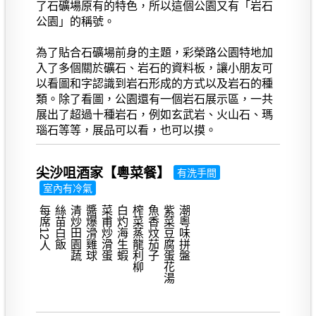
了石礦場原有的特色，所以這個公園又有「岩石
公園」的稱號。
為了貼合石礦場前身的主題，彩榮路公園特地加
入了多個關於礦石、岩石的資料板，讓小朋友可
以看圖和字認識到岩石形成的方式以及岩石的種
類。除了看圖，公園還有一個岩石展示區，一共
展出了超過十種岩石，例如玄武岩、火山石、瑪
瑙石等等，展品可以看，也可以摸。
尖沙咀酒家【粵菜餐】
有洗手間
室內有冷氣
每席12人
絲苗白飯
清炒田園蔬
醬爆滑雞球
菜甫炒滑蛋
白灼海生蝦
榨菜蒸龍利柳
魚香炆茄子
紫菜豆腐蛋花湯
潮粵味拼盤