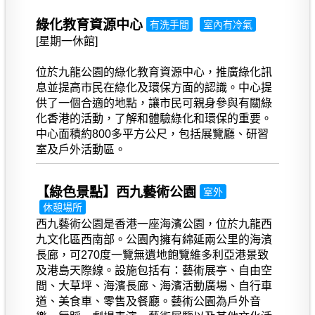
綠化教育資源中心
有洗手間
室內有冷氣
[星期一休館]
位於九龍公園的綠化教育資源中心，推廣綠化訊
息並提高市民在綠化及環保方面的認識。中心提
供了一個合適的地點，讓市民可親身參與有關綠
化香港的活動，了解和體驗綠化和環保的重要。
中心面積約800多平方公尺，包括展覽廳、研習
室及戶外活動區。
【綠色景點】西九藝術公園
室外
休憩場所
西九藝術公園是香港一座海濱公園，位於九龍西
九文化區西南部。公園內擁有綿延兩公里的海濱
長廊，可270度一覽無遺地飽覽維多利亞港景致
及港島天際線。設施包括有：藝術展亭、自由空
間、大草坪、海濱長廊、海濱活動廣場、自行車
道、美食車、零售及餐廳。藝術公園為戶外音