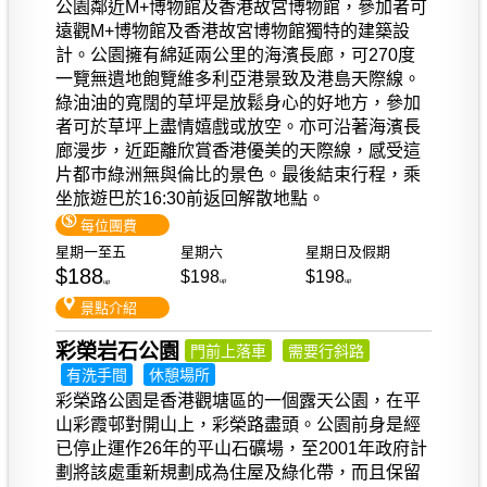
公園鄰近M+博物館及香港故宮博物館，參加者可
遠觀M+博物館及香港故宮博物館獨特的建築設
計。公園擁有綿延兩公里的海濱長廊，可270度
一覽無遺地飽覽維多利亞港景致及港島天際線。
綠油油的寬闊的草坪是放鬆身心的好地方，參加
者可於草坪上盡情嬉戲或放空。亦可沿著海濱長
廊漫步，近距離欣賞香港優美的天際線，感受這
片都巿綠洲無與倫比的景色。最後結束行程，乘
坐旅遊巴於16:30前返回解散地點。
每位團費
星期一至五
星期六
星期日及假期
$188
$198
$198
up
up
up
景點介紹
彩榮岩石公園
門前上落車
需要行斜路
有洗手間
休憩場所
彩榮路公園是香港觀塘區的一個露天公園，在平
山彩霞邨對開山上，彩榮路盡頭。公園前身是經
已停止運作26年的平山石礦場，至2001年政府計
劃將該處重新規劃成為住屋及綠化帶，而且保留