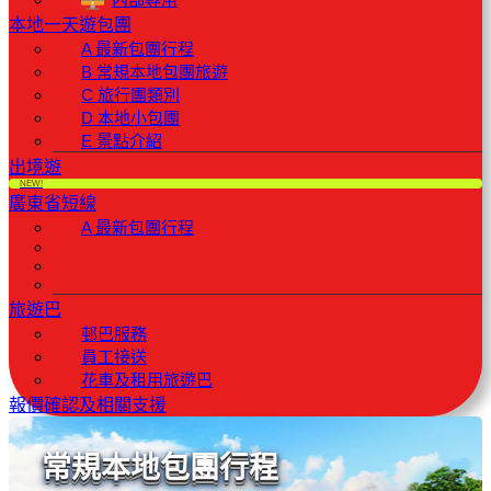
本地一天遊包團
A 最新包團行程
B 常規本地包團旅遊
C 旅行團類別
D 本地小包團
E 景點介紹
出境遊
NEW!
廣東省短線
A 最新包團行程
旅遊巴
邨巴服務
員工接送
花車及租用旅遊巴
報價確認及相關支援
常規本地包團行程