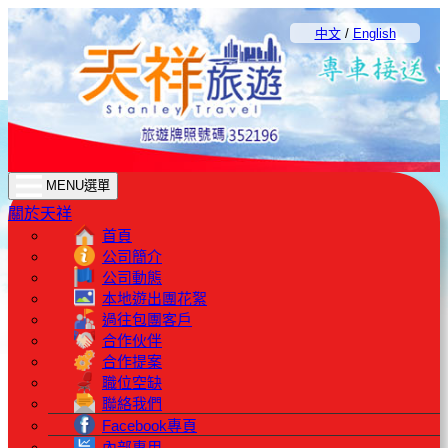
中文
/
English
MENU選單
關於天祥
首頁
公司簡介
公司動態
本地遊出團花絮
過往包團客戶
合作伙伴
合作提案
職位空缺
聯絡我們
Facebook專頁
內部專用