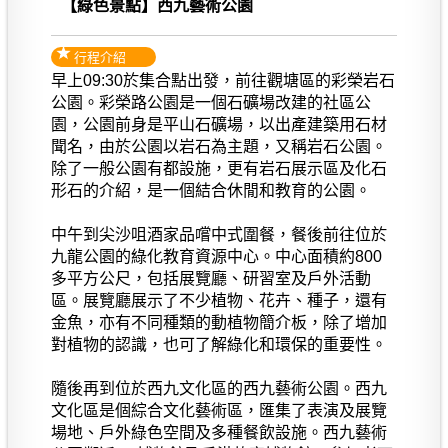
【綠色景點】西九藝術公園
行程介紹
早上09:30於集合點出發，前往觀塘區的彩榮岩石
公園。彩榮路公園是一個石礦場改建的社區公
園，公園前身是平山石礦場，以出產建築用石材
聞名，由於公園以岩石為主題，又稱岩石公園。
除了一般公園有都設施，更有岩石展示區及化石
形石的介紹，是一個結合休閒和教育的公園。
中午到尖沙咀酒家品嚐中式圍餐，餐後前往位於
九龍公園的綠化教育資源中心。中心面積約800
多平方公尺，包括展覽廳、研習室及戶外活動
區。展覽廳展示了不少植物、花卉、種子，還有
金魚，亦有不同種類的動植物簡介板，除了增加
對植物的認識，也可了解綠化和環保的重要性。
隨後再到位於西九文化區的西九藝術公園。西九
文化區是個綜合文化藝術區，匯集了表演及展覽
場地、戶外綠色空間及多種餐飲設施。西九藝術