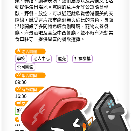
樂、舞蹈、劇場表演、藝術展覽以及其他文化活
動提供演出場地。寬闊的草坪允許公眾隨意坐
臥、野餐、放空，可以近距離欣賞香港優美的天
際線，感受這片都巿綠洲無與倫比的景色。長廊
沿線開設了多間特色輕食咖啡廳、寵物友善餐
廳、海景酒吧及高級中西餐廳，並不時有流動美
食車駐守，提供豐富的餐飲選擇。
適合團體
學校
老人中心
屋苑
社福機構
公司團體
集合時間
09:30
解散時間
16:30
交通
旅遊巴士環遊
注意事項
***【此行程不適用於星期一出發】***