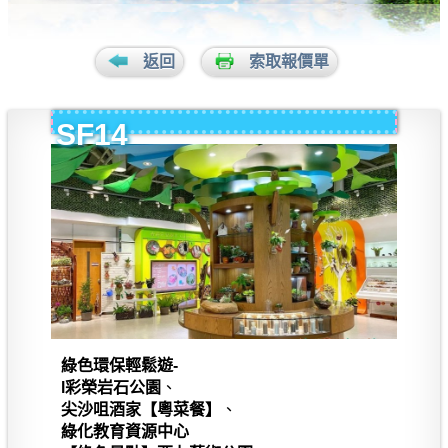
返回
索取報價單
SF14
綠色環保輕鬆遊-
l彩榮岩石公園
、
尖沙咀酒家【粵菜餐】
、
綠化教育資源中心