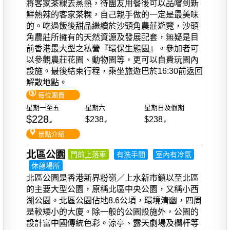
將客家茶粿去蒸熟，待團友用餐後可以品嚐到新
鮮熱辣的客家茶粿，自己親手做的一定是最美味
的。吃過飯後甜品繼續於沙頭角農莊遊覽，沙頭
角農莊所擁有的天然資源及發展配套，無疑是目
前香港最大型之私營『環保生態園』。參加者可
以參觀農莊花園、動物園等，更可以自費玩園內
設施。最後結束行程，乘坐旅遊巴於16:30前返回
解散地點。
每位團費
星期一至五
星期六
星期日及假期
$228
$238
$238
up
up
up
景點介紹
北區公園
門前上落車
有洗手間
室內有冷氣
休憩場所
北區公園是香港新界粉嶺／上水新市鎮以至北區
的主要大型公園，原稱北區中央公園，又稱小西
湖公園。北區公園佔地8.6公頃，環境清幽，四周
是較矮小的大廈。除一般的公園設施外，公園的
設計富中國傳統色彩。涼亭、露天劇場及欄杆等