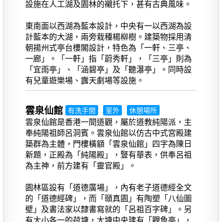
設施在人工湖及園林的襯托下，甚有古典風味。
東南面以西湖為藍本設計，中央有一以西湖為設
計藍本的大湖，兩旁栽種楊柳樹。建築物採用清
朝揚州式亭台樓閣設計，特色為「一軒、三亭、
一廊」。「一軒」指「蔚秀軒」，「三亭」則為
「宜雨亭」、「涵碧亭」及「聽瀑亭」。同時設
有兒童遊樂場、露天劇場等設施。
雲泉仙館
有洗手間
室外
休憩場所
雲泉仙館是香港一間道觀，屬於道教純陽派，主
奉純陽祖師呂洞賓。雲泉仙館以仿古中式宮殿建
築群為主體，門樓橫額「雲泉仙館」四字為陳日
新題，正殿為「純陽殿」，豎有華表，供奉呂祖
為主神，前方建有「靈官殿」。
園林區設有「道德廣場」，內有老子道德經全文
的「道德經碑」，而「頤真園」有陶塑「八仙圖
壁」及書法家以隸書寫就的「呂祖百字碑」。另
有大小各一的荷塘，大塘中央建有「觀魚亭」，