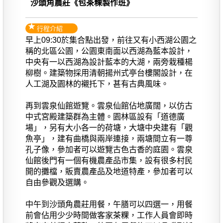
沙頭角農莊《包茶粿製作班》
行程介紹
早上09:30於集合點出發，前往又有小西湖公園之
稱的北區公園，公園東南面以西湖為藍本設計，
中央有一以西湖為設計藍本的大湖，兩旁栽種楊
柳樹。建築物採用清朝揚州式亭台樓閣設計，在
人工湖及園林的襯托下，甚有古典風味。
再到雲泉仙館遊覽。雲泉仙館佔地廣闊，以仿古
中式宮殿建築群為主體。園林區設有「道德廣
場」，另有大小各一的荷塘，大塘中央建有「觀
魚亭」，建有曲橋與兩岸連接，兩塘間立有一尊
孔子像，參加者可以遊覽古色古香的庭園。雲泉
仙館後門有一個有機農產品市集，設有很多村民
開的攤檔，販賣農產品及地道特產，參加者可以
自由參觀及選購。
中午到沙頭角農莊用餐，午膳可以四選一，用餐
前會佔用少少時間做客家茶粿，工作人員會即時