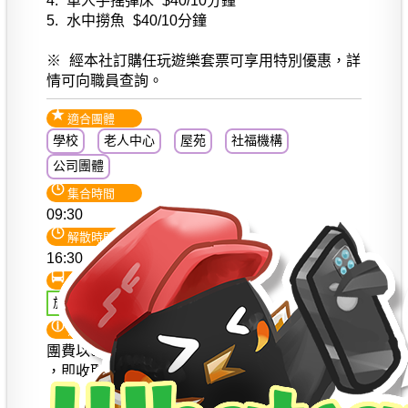
4. 單人手搖彈床 $40/10分鐘
5. 水中撈魚 $40/10分鐘
※ 經本社訂購任玩遊樂套票可享用特別優惠，詳
情可向職員查詢。
適合團體
學校
老人中心
屋苑
社福機構
公司團體
集合時間
09:30
解散時間
16:30
交通
旅遊巴士環遊
注意事項
團費以60人計算 (每車送2位 貴機構的隨行人員)
，即收取58人費用。
團費會因應人數及其他因素而變，只供參考，一