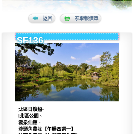
返回
索取報價單
SF136
北區日繽紛-
l北區公園
、
雲泉仙館
、
沙頭角農莊【午膳四選一】