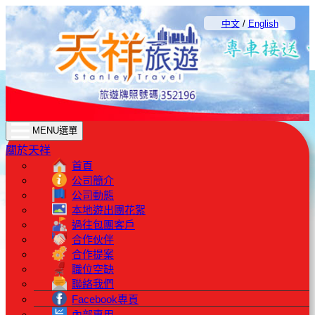
中文
/
English
MENU選單
關於天祥
首頁
公司簡介
公司動態
本地遊出團花絮
過往包團客戶
合作伙伴
合作提案
職位空缺
聯絡我們
Facebook專頁
內部專用