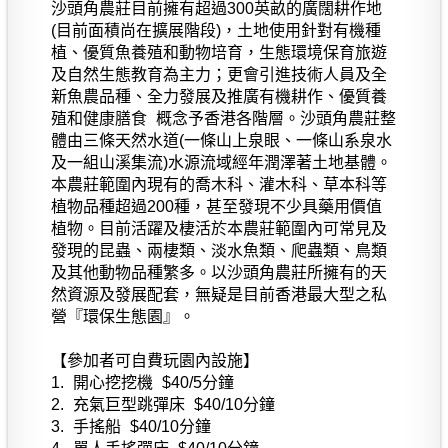
沙頭角農莊目前擁有超過300英畝的廣闊耕作地
(目前面積尚在擴展階段)，土地使用針對有機種
植、優質魚養殖和動物培育，生態環境保育旅遊
及自然生態教育為主力；更會引進技術人員及全
新魚農品種、全力發展及推廣有機耕作、優質養
殖和健康膳食 概念予香港各階層。沙頭角農莊整
體由三條天然水道(一條山上泉眼、一條山系泉水
及一組山溪集流)水源流域經年潤澤著土地基體。
本農莊範圍內現有的喬木科、灌木科、草本科等
植物品種超過200種，甚至發現不少具藥用價值
植物。目前活躍及棲活於本農莊範圍內可常見及
發現的昆蟲、兩棲類、淡水魚類、爬蟲類、鳥類
及其他動物品種繁多。以沙頭角農莊所擁有的天
然資源及發展配套，無疑是目前香港最大型之私
營『環保生態園』。
【參加者可自費玩園內設施】
1. 開心挖挖機 $40/5分鐘
2. 充氣巨型跳彈床 $40/10分鐘
3. 手搖船 $40/10分鐘