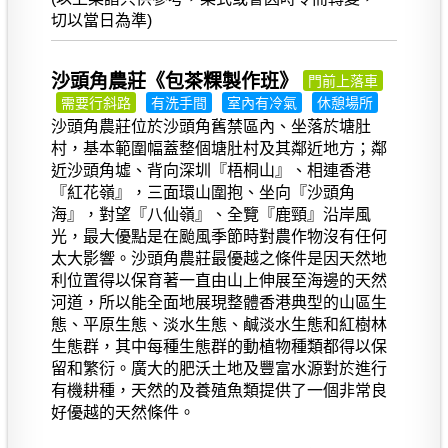
切以當日為準)
沙頭角農莊《包茶粿製作班》
門前上落車
需要行斜路
有洗手間
室內有冷氣
休憩場所
沙頭角農莊位於沙頭角舊禁區內、坐落於塘肚
村，基本範圍幅蓋整個塘肚村及其鄰近地方；鄰
近沙頭角墟、背向深圳『梧桐山』、相連香港
『紅花嶺』，三面環山圍抱、坐向『沙頭角
海』，對望『八仙嶺』、全覽『鹿頸』沿岸風
光，最大優點是在颱風季節時對農作物沒有任何
太大影響。沙頭角農莊最優越之條件是因天然地
利位置得以保育著一直由山上伸展至海邊的天然
河道，所以能全面地展現整體香港典型的山區生
態、平原生態、淡水生態、鹹淡水生態和紅樹林
生態群，其中每種生態群的動植物種類都得以保
留和繁衍。廣大的肥沃土地及豐富水源對於進行
有機耕種，天然的及養殖魚類提供了一個非常良
好優越的天然條件。