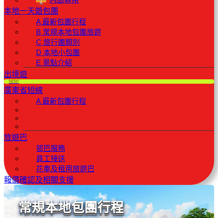
本地一天遊包團
A 最新包團行程
B 常規本地包團旅遊
C 旅行團類別
D 本地小包團
E 景點介紹
出境遊
NEW!
廣東省短線
A 最新包團行程
旅遊巴
邨巴服務
員工接送
花車及租用旅遊巴
報價確認及相關支援
常規本地包團行程