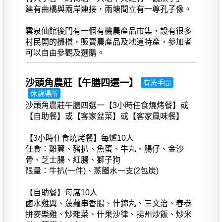
建有曲橋與兩岸連接，兩塘間立有一尊孔子像。
雲泉仙館後門有一個有機農產品市集，設有很多
村民開的攤檔，販賣農產品及地道特產，參加者
可以自由參觀及選購。
沙頭角農莊【午膳四選一】
有洗手間
休憩場所
沙頭角農莊午膳四選一【3小時任食燒烤餐】或
【自助餐】或【客家盆菜】或【客家風味餐】
【3小時任食燒烤餐】每爐10人
任食：雞翼、豬扒、魚蛋、牛丸、腸仔、金沙
骨、芝士腸、紅腸、獅子狗
限量：牛扒(一件)、蒸餾水一支(2包炭)
【自助餐】每席10人
鹵水雞翼、菠蘿串香腸、什錦丸、三文治、春卷
拼麥樂雞、炒雜菜、什果沙律、揚州炒飯、炒米